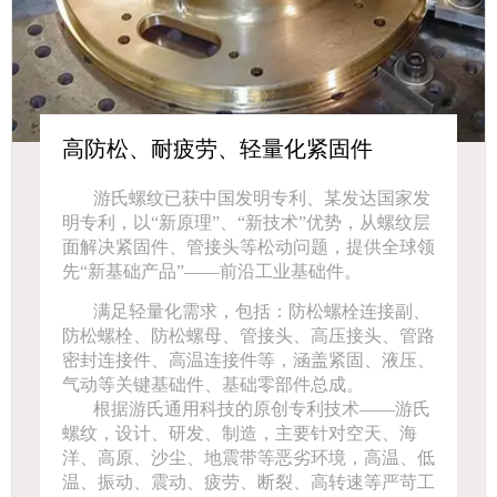
高防松、耐疲劳、轻量化紧固件
游氏螺纹已获中国发明专利、某发达国家发
明专利，
以“新原理”、“新技术”优势
，从螺纹层
面解决紧固件、管接头等松动问题，提供全球领
先“新基础产品”——前沿工业基础件。
满足轻量化需求，包括：防松螺栓连接副、
防松螺栓、防松螺母、管接头、高压接头、管路
密封连接件、高温连接件等，涵盖紧固、液压、
气动等关键基础件、基础零部件总成。
根据游氏通用科技的原创专利技术——游氏
螺纹，设计、研发、制造，主要针对空天、海
洋、高原、沙尘、地震带等恶劣环境，高温、低
温、振动、震动、疲劳、断裂、高转速等严苛工